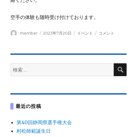
空手の体験も随時受け付けております。
投
投
カ
夏
member
2023年7月20日
イベント
コメント
稿
稿
テ
休
者
日:
ゴ
み
リ
幼
ー
児
体
検
検
索
験
索:
会
開
催
に
最近の投稿
第40回静岡県選手権大会
村松師範誕生日