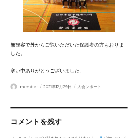
無観客で外からご覧いただいた保護者の方もおりま
した。
寒い中ありがとうございました。
投
投
カ
member
2021年12月29日
大会レポート
稿
稿
テ
者
日:
ゴ
リ
ー
コメントを残す