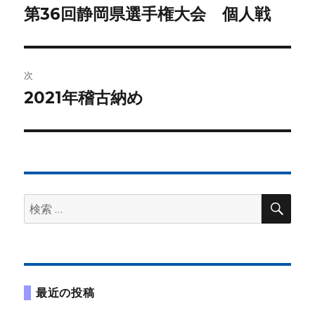
稿
第36回静岡県選手権大会 個人戦
前
の
ナ
投
ビ
稿:
次
ゲ
2021年稽古納め
次
の
ー
投
シ
稿:
ョ
検
検
索
ン
索:
最近の投稿