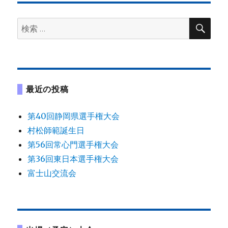
ゲ
検
検
ー
索
索:
シ
ョ
最近の投稿
ン
第40回静岡県選手権大会
村松師範誕生日
第56回常心門選手権大会
第36回東日本選手権大会
富士山交流会