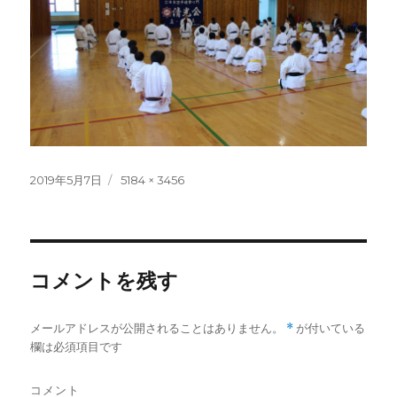
投
フ
2019年5月7日
5184 × 3456
稿
ル
日:
サ
イ
ズ
コメントを残す
メールアドレスが公開されることはありません。
*
が付いている
欄は必須項目です
コメント