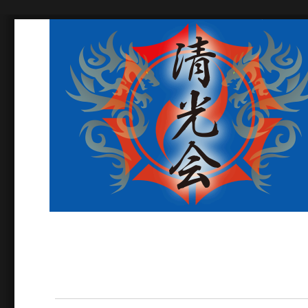
古流現代日本空手道常心
富士市の空手道場。体験無料