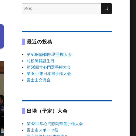
検
検
索
索:
最近の投稿
第40回静岡県選手権大会
村松師範誕生日
第56回常心門選手権大会
第36回東日本選手権大会
富士山交流会
出場（予定）大会
第38回常心門静岡県選手権大会
富士市スポーツ祭