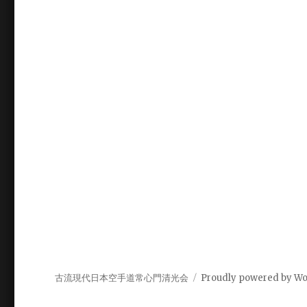
ゲ
ー
シ
ョ
ン
古流現代日本空手道常心門清光会
Proudly powered by W