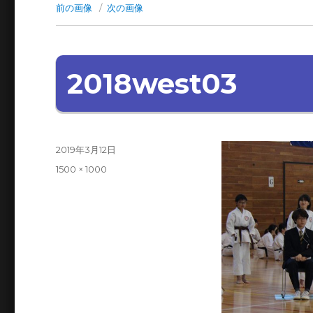
前の画像
次の画像
2018west03
投
2019年3月12日
稿
フ
1500 × 1000
日:
ル
サ
イ
ズ