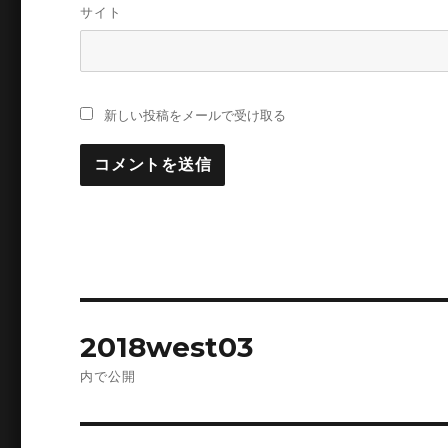
サイト
新しい投稿をメールで受け取る
投
2018west03
稿
内で公開
ナ
ビ