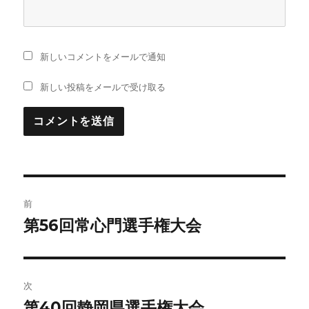
新しいコメントをメールで通知
新しい投稿をメールで受け取る
投
前
稿
第56回常心門選手権大会
前
の
ナ
投
ビ
稿:
次
ゲ
第40回静岡県選手権大会
次