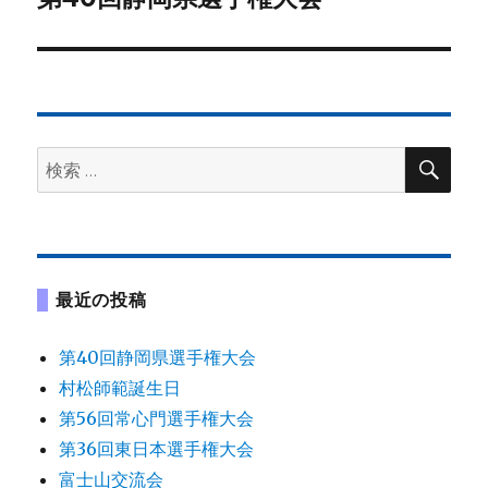
の
ー
投
シ
稿:
ョ
検
検
索
ン
索:
最近の投稿
第40回静岡県選手権大会
村松師範誕生日
第56回常心門選手権大会
第36回東日本選手権大会
富士山交流会