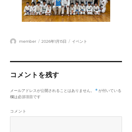
投
投
カ
member
2026年1月15日
イベント
稿
稿
テ
者
日:
ゴ
リ
ー
コメントを残す
メールアドレスが公開されることはありません。
*
が付いている
欄は必須項目です
コメント