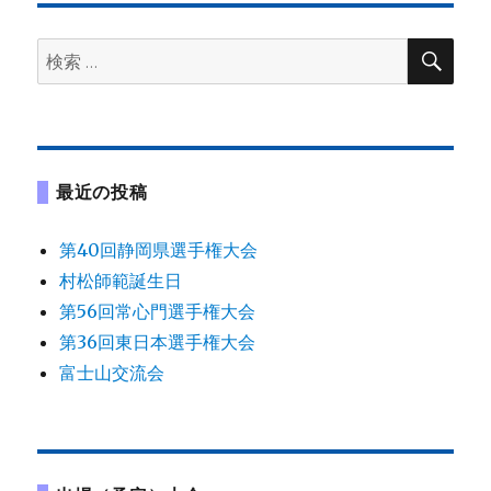
ゲ
検
検
ー
索
索:
シ
ョ
最近の投稿
ン
第40回静岡県選手権大会
村松師範誕生日
第56回常心門選手権大会
第36回東日本選手権大会
富士山交流会