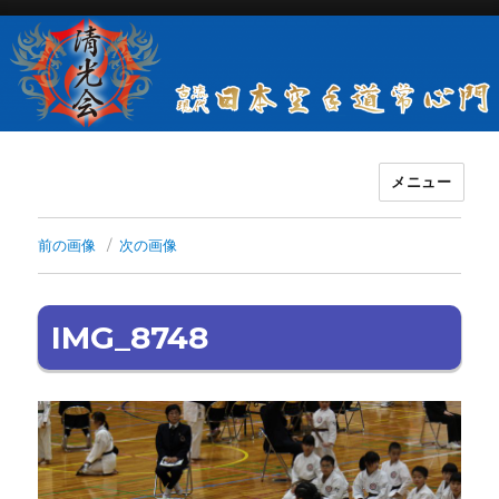
メニュー
古流現代日本空手道常心門清光会
前の画像
次の画像
IMG_8748