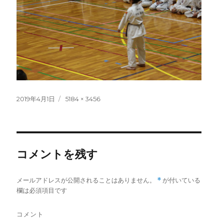
投
フ
2019年4月1日
5184 × 3456
稿
ル
日:
サ
イ
ズ
コメントを残す
メールアドレスが公開されることはありません。
*
が付いている
欄は必須項目です
コメント