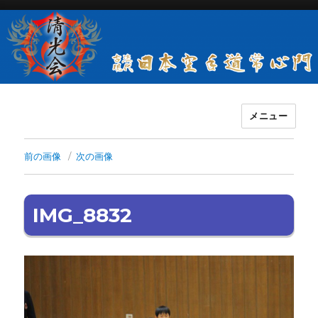
メニュー
古流現代日本空手道常心門清光会
前の画像
次の画像
IMG_8832