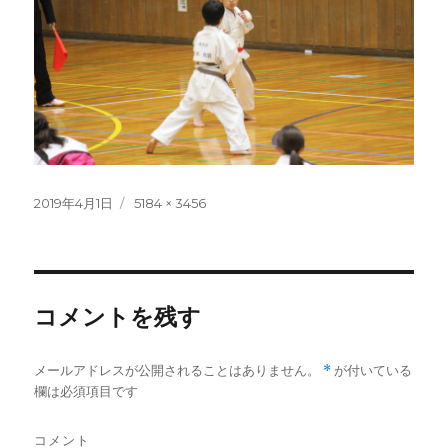
投
フ
2019年4月1日
5184 × 3456
稿
ル
日:
サ
イ
ズ
コメントを残す
メールアドレスが公開されることはありません。
*
が付いている
欄は必須項目です
コメント