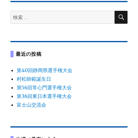
ゲ
検
検
ー
索
索:
シ
ョ
最近の投稿
ン
第40回静岡県選手権大会
村松師範誕生日
第56回常心門選手権大会
第36回東日本選手権大会
富士山交流会