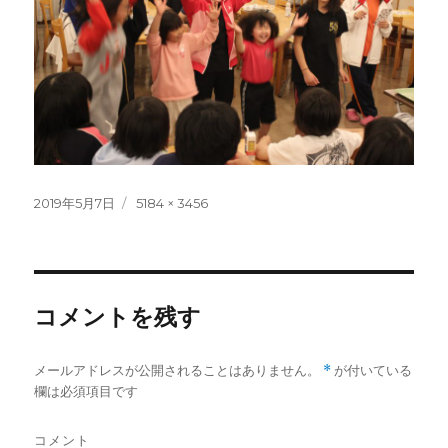
投
フ
2019年5月7日
5184 × 3456
稿
ル
日:
サ
イ
ズ
コメントを残す
メールアドレスが公開されることはありません。
*
が付いている
欄は必須項目です
コメント