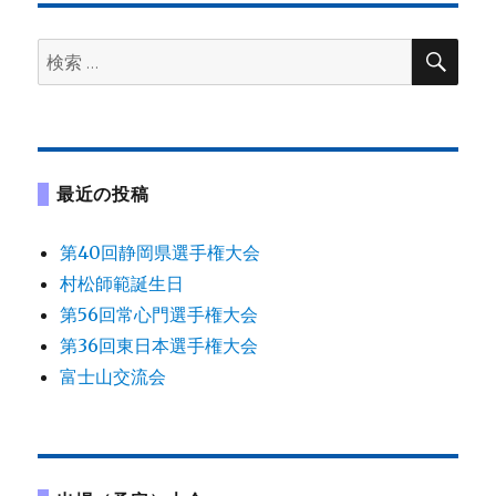
ゲ
検
検
ー
索
索:
シ
ョ
最近の投稿
ン
第40回静岡県選手権大会
村松師範誕生日
第56回常心門選手権大会
第36回東日本選手権大会
富士山交流会