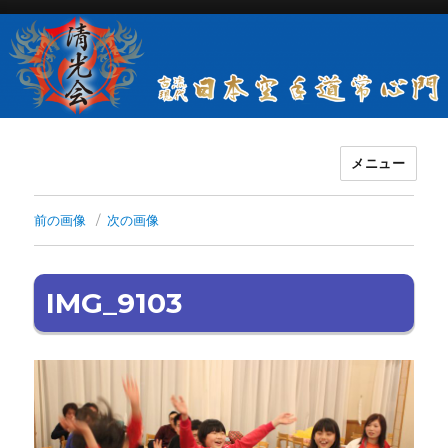
メニュー
古流現代日本空手道常心門清光会
前の画像
次の画像
IMG_9103