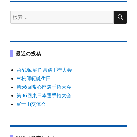
ゲ
検
検
ー
索
索:
シ
ョ
最近の投稿
ン
第40回静岡県選手権大会
村松師範誕生日
第56回常心門選手権大会
第36回東日本選手権大会
富士山交流会