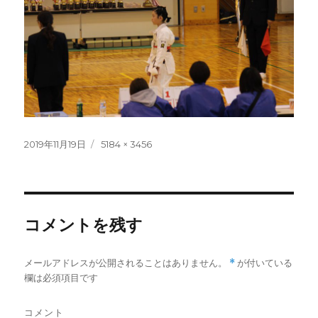
投
フ
2019年11月19日
5184 × 3456
稿
ル
日:
サ
イ
ズ
コメントを残す
メールアドレスが公開されることはありません。
*
が付いている
欄は必須項目です
コメント