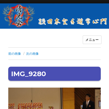
メニュー
古流現代日本空手道常心門清光会
前の画像
次の画像
IMG_9280