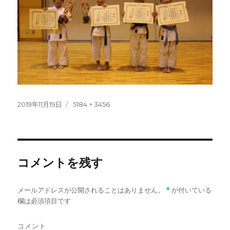
投
フ
2019年11月19日
5184 × 3456
稿
ル
日:
サ
イ
ズ
コメントを残す
メールアドレスが公開されることはありません。
*
が付いている
欄は必須項目です
コメント