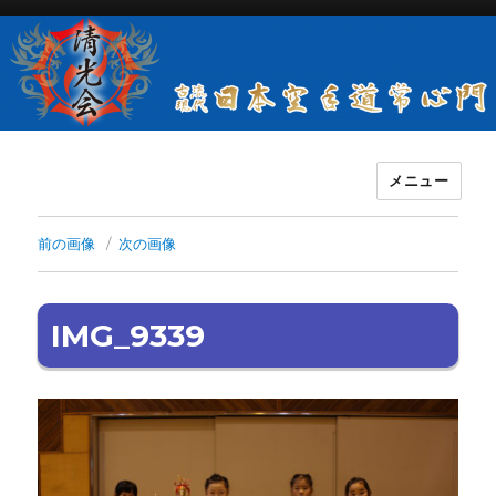
メニュー
古流現代日本空手道常心門清光会
前の画像
次の画像
IMG_9339