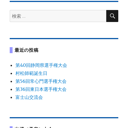
ゲ
検
検
ー
索
索:
シ
ョ
最近の投稿
ン
第40回静岡県選手権大会
村松師範誕生日
第56回常心門選手権大会
第36回東日本選手権大会
富士山交流会