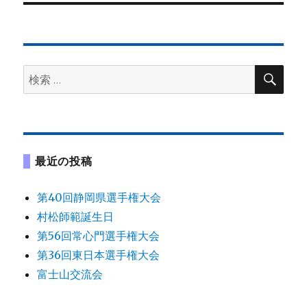
投
シ
稿:
ョ
検
検
索
ン
索:
最近の投稿
第40回静岡県選手権大会
村松師範誕生日
第56回常心門選手権大会
第36回東日本選手権大会
富士山交流会