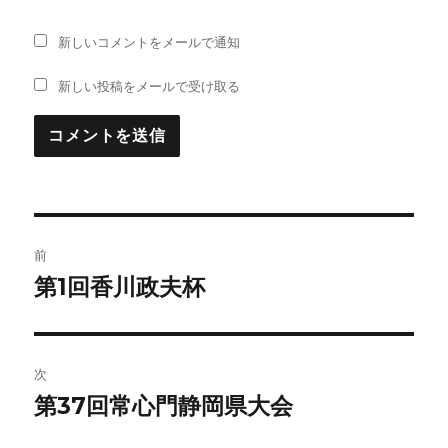
新しいコメントをメールで通知
新しい投稿をメールで受け取る
投
前
稿
第1回香川政夫杯
前
の
ナ
投
ビ
稿:
次
ゲ
第37回常心門静岡県大会
次
の
ー