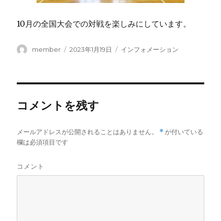
10月の全国大会での対戦を楽しみにしています。
投
投
カ
member
2023年1月19日
インフォメーション
稿
稿
テ
者
日:
ゴ
リ
ー
コメントを残す
メールアドレスが公開されることはありません。
*
が付いている
欄は必須項目です
コメント