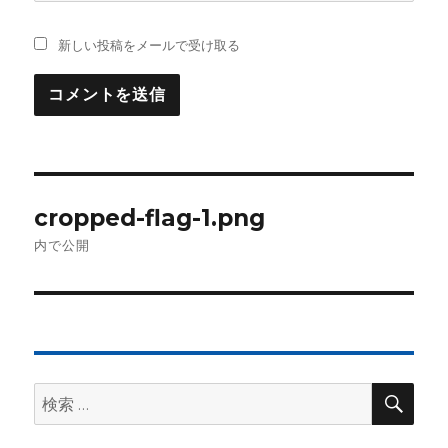
新しい投稿をメールで受け取る
投
cropped-flag-1.png
稿
内で公開
ナ
ビ
ゲ
検
検
ー
索
索:
シ