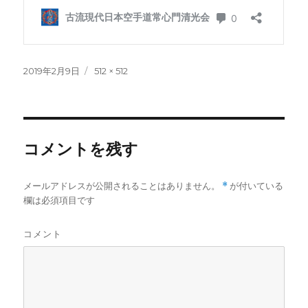
投
フ
2019年2月9日
512 × 512
稿
ル
日:
サ
イ
ズ
コメントを残す
メールアドレスが公開されることはありません。
*
が付いている
欄は必須項目です
コメント