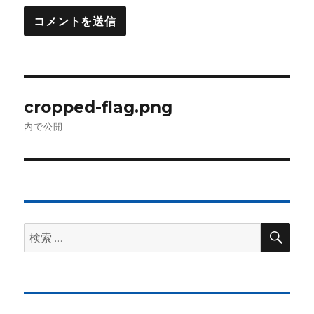
投
cropped-flag.png
稿
内で公開
ナ
ビ
ゲ
検
検
ー
索
索:
シ
ョ