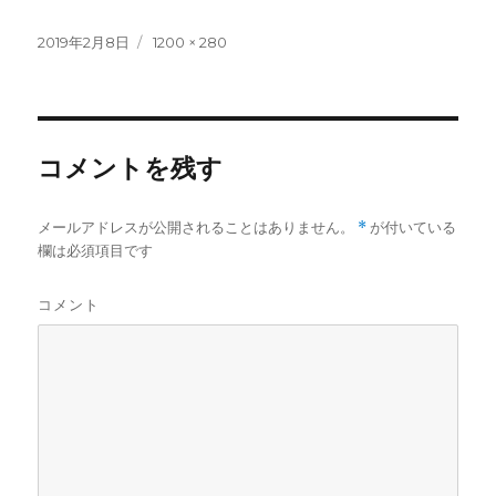
投
フ
2019年2月8日
1200 × 280
稿
ル
日:
サ
イ
ズ
コメントを残す
メールアドレスが公開されることはありません。
*
が付いている
欄は必須項目です
コメント