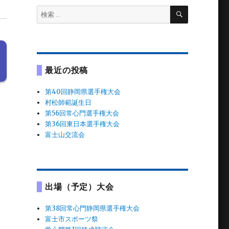
検
検
索
索:
最近の投稿
第40回静岡県選手権大会
村松師範誕生日
第56回常心門選手権大会
第36回東日本選手権大会
富士山交流会
出場（予定）大会
第38回常心門静岡県選手権大会
富士市スポーツ祭