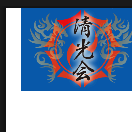
古流現代日本空手道常心
富士市の空手道場。体験無料