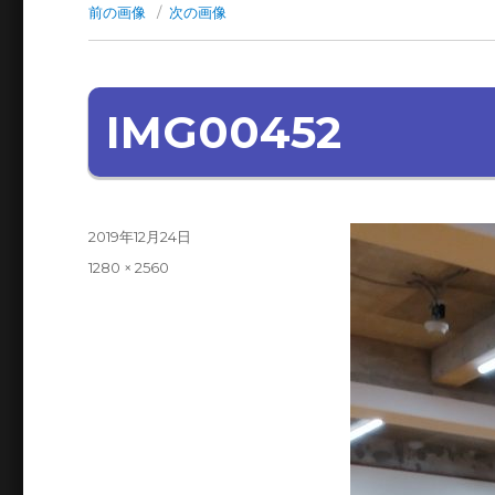
前の画像
次の画像
IMG00452
投
2019年12月24日
稿
フ
1280 × 2560
日:
ル
サ
イ
ズ