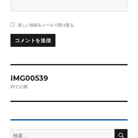
新しい投稿をメールで受け取る
投
IMG00539
稿
内で公開
ナ
ビ
ゲ
検
検
ー
索