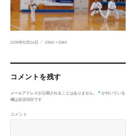
投
フ
2019年12月24日
2560 × 1280
稿
ル
日:
サ
イ
ズ
コメントを残す
メールアドレスが公開されることはありません。
*
が付いている
欄は必須項目です
コメント