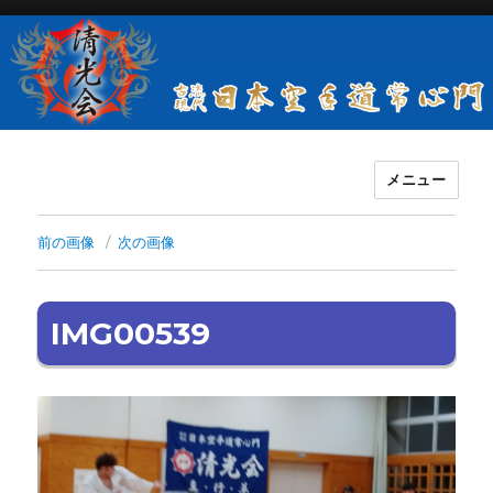
メニュー
古流現代日本空手道常心門清光会
前の画像
次の画像
IMG00539